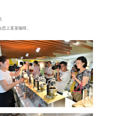
光
会恋上某某咖啡。