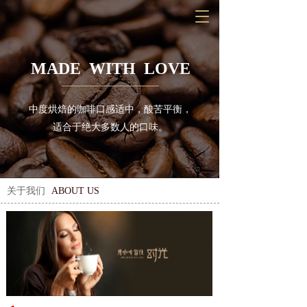
T
o
g
g
MADE  WITH  LOVE
l
e
n
中度烘焙的咖啡口感适中，酸苦平衡，
a
v
适合于绝大多数人的口味。
i
g
a
t
关于我们
ABOUT US 
i
o
n